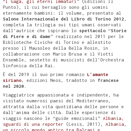
“
I Gagà, gli eterni immaturi
” (Edizioni Il
Punto), il cui bersaglio sono gli uomini
eternamente bambini: il volume, presentato al
Salone Internazionale del Libro di Torino 2012
,
completa la trilogia sui tipi umani osservati
dall’autrice che ispirano lo
spettacolo
“
Storie
di Piere e di dame
” realizzato nel 2011 per le
Biblioteche Civiche di Torino e allestito
presso il Mausoleo della Bella Rosin, in
collaborazione con Mario Brusa e il Viotti
Ensemble, sestetto di musicisti dell’Orchestra
Sinfonica della Rai.
È del 2019 il suo primo romanzo
L'amante
siriano
, edizioni Neos, tradotto in
francese
nel 2020
.
Viaggiatrice appassionata e indipendente, ha
visitato numerosi paesi del Mediterraneo,
attratta dalla vita quotidiana delle persone e
dall'anima delle città. Dalle esperienze di
viaggio nascono le “guide emozionali”
Albania,
sguardi di una reporter
(Lexis, 2011),
Albania,
un piccolo mondo antico tra Balcani e