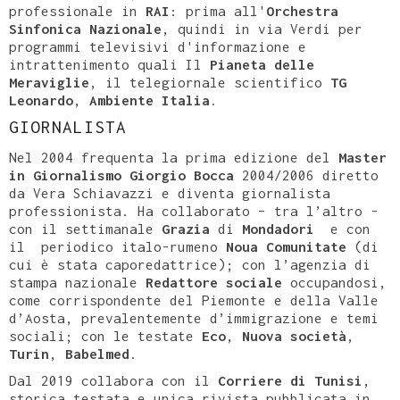
professionale in
RAI
: prima all'
Orchestra
Sinfonica Nazionale
, quindi in via Verdi per
programmi televisivi d'informazione e
intrattenimento quali Il
Pianeta delle
Meraviglie
, il telegiornale scientifico
TG
Leonardo
,
Ambiente Italia
.
GIORNALISTA
Nel 2004 frequenta la prima edizione del
Master
in Giornalismo Giorgio Bocca
2004/2006 diretto
da Vera Schiavazzi e diventa giornalista
professionista. Ha collaborato – tra l’altro -
con il settimanale
Grazia
di
Mondadori
e con
il periodico italo-rumeno
Noua Comunitate
(di
cui è stata caporedattrice); con l’agenzia di
stampa nazionale
Redattore sociale
occupandosi,
come corrispondente del Piemonte e della Valle
d’Aosta, prevalentemente d’immigrazione e temi
sociali; con le testate
Eco
,
Nuova società
,
Turin
,
Babelmed
.
Dal 2019 collabora con il
Corriere di Tunisi
,
storica testata e unica rivista pubblicata in