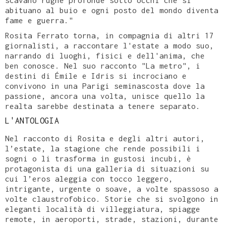
scavano rughe profonde sotto occhi che si
abituano al buio e ogni posto del mondo diventa
fame e guerra."
Rosita Ferrato torna, in compagnia di altri 17
giornalisti, a raccontare l'estate a modo suo,
narrando di luoghi, fisici e dell'anima, che
ben conosce. Nel suo racconto "La metro", i
destini di Émile e Idris si incrociano e
convivono in una Parigi seminascosta dove la
passione, ancora una volta, unisce quello la
realta sarebbe destinata a tenere separato.
L'ANTOLOGIA
Nel racconto di Rosita e degli altri autori,
l’estate, la stagione che rende possibili i
sogni o li trasforma in gustosi incubi, è
protagonista di una galleria di situazioni su
cui l’eros aleggia con tocco leggero,
intrigante, urgente o soave, a volte spassoso a
volte claustrofobico. Storie che si svolgono in
eleganti località di villeggiatura, spiagge
remote, in aeroporti, strade, stazioni, durante