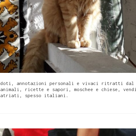
ddoti, annotazioni personali e vivaci ritratti dal
 animali, ricette e sapori, moschee e chiese, vend
patriati, spesso italiani.