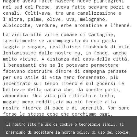
Magone aveva fatto nascere nuove piantagioni
nel sud del Paese, aveva fatto scavare pozzi e
canali. Coltivava, tra una canalizzazione e
l’altra, palme, olive, uva, melograno,
albicocche, verdure, erbe aromatiche e l’henné.
La visita alle ville romane di Cartagine,
specialmente se accompagnata da una guida
saggia e sagace, restituisce flashback di vite
lontanissime dalle nostre ma, in fondo, anche
molto vicine. A distanza dal caos della città,
i benestanti che se lo potevano permettere
facevano costruire dimore di campagna pensate
per uno stile di vita meno forsennato, più
incentrato sul tempo libero e sul godersi le
bellezze della natura che, da queste parti,
abbondano. Una vita più ritirata e lenta,
magari meno redditizia ma più fedele alla
nostra ricerca di pace e di serenità. Non sono
forse le stesse cose che cerchiamo oggi,
duemila anni dopo?
Il nostro sito fa uso di cookie o tecnologie simili. Ti
Rosita Ferrato
preghiamo di accettare la nostra policy di uso dei cookie,