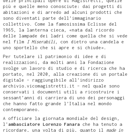
delle principali opere di Magistretti, quelle
più e quelle meno conosciute: dai progetti di
abitazioni e di arredo ad alcuni prodotti che
sono diventati parte dell’immaginario
collettivo. Come la famosissima Eclisse del
1965, la lanterna cieca, «nata dal ricordo
delle lampade dei ladri come quella che si vede
nel film
I Miserabili
, con dietro una candela e
uno sportello che si apre e si chiude».
Per tutelare il patrimonio di idee e di
realizzazioni, da molti anni la Fondazione
svolge un lavoro di studio e di ricerca che ha
portato, nel 2020, alla creazione di un portale
digitale – raggiungibile all’indirizzo
archivio.vicomagistretti.it – nel quale sono
conservati i documenti utili a ricostruire i
sessant’anni di carriera di uno dei personaggi
che hanno fatto grande l’Italia nel mondo
contemporaneo.
A officiare la giornata mondiale del design,
l’
ambasciatore Lorenzo Fanara
che ha tenuto a
ricordare, una volta di più, quanto il
made in