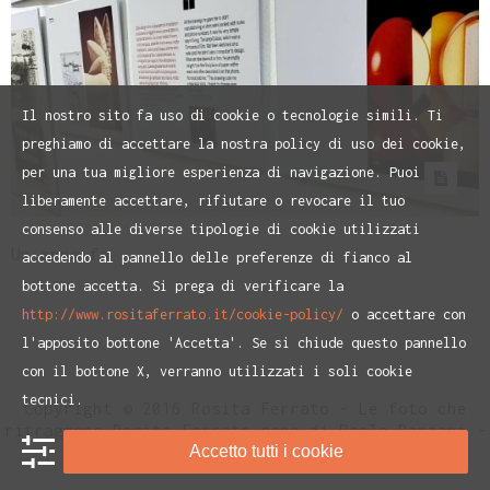
Il nostro sito fa uso di cookie o tecnologie simili. Ti
preghiamo di accettare la nostra policy di uso dei cookie,
per una tua migliore esperienza di navigazione. Puoi
liberamente accettare, rifiutare o revocare il tuo
consenso alle diverse tipologie di cookie utilizzati
Un anno fa
accedendo al pannello delle preferenze di fianco al
bottone accetta. Si prega di verificare la
http://www.rositaferrato.it/cookie-policy/
o accettare con
l'apposito bottone 'Accetta'. Se si chiude questo pannello
con il bottone X, verranno utilizzati i soli cookie
tecnici.
Copyright © 2016 Rosita Ferrato - Le foto che
ritraggono Rosita Ferrato sono di Paolo Ranzani -
Privacy Policy
Accetto tutti i cookie
e
Cookie Policiy