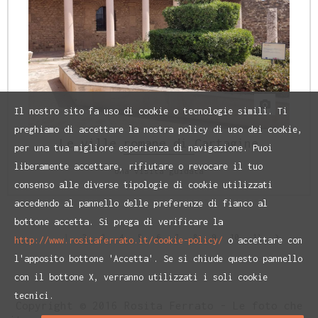
Il nostro sito fa uso di cookie o tecnologie simili. Ti
preghiamo di accettare la nostra policy di uso dei cookie,
Le ville romane di Cartagine
per una tua migliore esperienza di navigazione. Puoi
liberamente accettare, rifiutare o revocare il tuo
Una visita guidata
consenso alle diverse tipologie di cookie utilizzati
accedendo al pannello delle preferenze di fianco al
bottone accetta. Si prega di verificare la
1
2
3
4
5
6
7
8
9
10
11
http://www.rositaferrato.it/cookie-policy/
o accettare con
l'apposito bottone 'Accetta'. Se si chiude questo pannello
con il bottone X, verranno utilizzati i soli cookie
tecnici.
Copyright © 2016 Rosita Ferrato - Le foto che