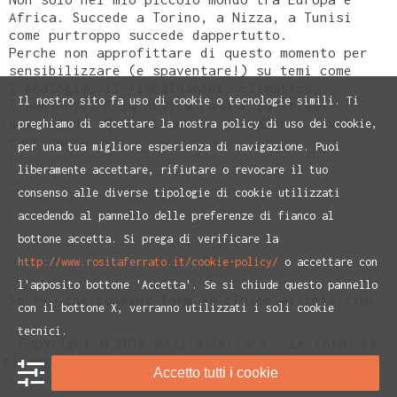
Africa. Succede a Torino, a Nizza, a Tunisi
come purtroppo succede dappertutto.
Perche non approfittare di questo momento per
sensibilizzare (e spaventare!) su temi come
l’ecologia, il riscaldamento climatico,
Il nostro sito fa uso di cookie o tecnologie simili. Ti
l’ambiente. È la nostra casa e la stiamo
devastando. Questo, invece che altro, dovrebbe
preghiamo di accettare la nostra policy di uso dei cookie,
fare paura.
per una tua migliore esperienza di navigazione. Puoi
liberamente accettare, rifiutare o revocare il tuo
consenso alle diverse tipologie di cookie utilizzati
accedendo al pannello delle preferenze di fianco al
bottone accetta. Si prega di verificare la
http://www.rositaferrato.it/cookie-policy/
o accettare con
l'apposito bottone 'Accetta'. Se si chiude questo pannello
Sorry, the comment form is closed at this time.
con il bottone X, verranno utilizzati i soli cookie
tecnici.
Copyright © 2016 Rosita Ferrato - Le foto che
ritraggono Rosita Ferrato sono di Paolo Ranzani -
Accetto tutti i cookie
Privacy Policy
e
Cookie Policiy