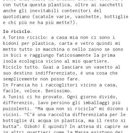
con tutta questa plastica, oltre ai sacchetti
anche gli inevitabili contenitori del
quotidiano (scatole varie, vaschette, bottiglie
e chi più ne ha più mette?).
Io riciclo
.
A Torino riciclo: a casa mia non ci sono i
bidoni per plastica, carta e vetro quindi mi
metto tutto in macchina o nello zaino se sono
in bici e raggiungo faticosamente la prima
isola ecologica vicino al mio quartiere.
Riciclo tutto. Guai a lasciare un vasetto al
suo destino indifferenziato, è una cosa che
semplicemente non posso fare.
In Francia ho i raccoglitori vicino a casa,
facile, veloce. Benissimo.
A Tunisi ci ho provato. Ogni giorno divido,
differenzio, lavo persino gli imballaggi più
puzzolenti. “Ma qua non si ricicla” mi dicono i
vicini. “C’è una raccolta differenziata per le
bottiglie di acqua in plastica, ma il resto si
butta”. Oiboh! E quindi? In attesa di capire se
in altri quartieri come la Marsa esistono dei