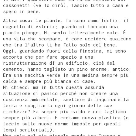
cassonetti (ve lo dirò), lascio tutto a casa e
spero in bene.
Altra cosa: le piante
. Io sono come Idefix, il
cagnetto di Asterix; quando mi toccano una
pianta piango. Mi sento letteralmente male. È
una vita che scompare, è come uccidere qualcuno
che tra l’altro ti ha fatto solo del bene.
Oggi, guardando fuori dalla finestra, mi sono
accorta che per fare spazio a una
ristrutturazione di un edificio, cioè del
cemento, hanno tagliato un pino enorme, antico.
Era una macchia verde in una medina sempre più
calda e sempre più bianca di case.
Mi chiedo: ma in tutta questa assurda
situazione di panico perché non creare una
coscienza ambientale, smettere di inquinare la
terra e spogliarla ogni giorno delle sue
ricchezze? Fa sempre più caldo e noi tagliamo
sempre più alberi. E creiamo nuova plastica (e
taccio sulle nuove norme imposte per questi
tempi scriteriati).
Non solo nel mio piccolo mondo tra Europa e