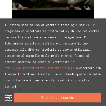
The other side of the garden – teatro
Il nostro sito fa uso di cookie o tecnologie simili. Ti
– Ossama Hahal – Tunisi
preghiamo di accettare la nostra policy di uso dei cookie,
Foto di Marian Catzaras.
per una tua migliore esperienza di navigazione. Puoi
liberamente accettare, rifiutare o revocare il tuo
consenso alle diverse tipologie di cookie utilizzati
accedendo al pannello delle preferenze di fianco al
bottone accetta. Si prega di verificare la
http://www.rositaferrato.it/cookie-policy/
o accettare con
l'apposito bottone 'Accetta'. Se si chiude questo pannello
Sorry, the comment form is closed at this time.
con il bottone X, verranno utilizzati i soli cookie
tecnici.
Copyright © 2016 Rosita Ferrato - Le foto che
ritraggono Rosita Ferrato sono di Paolo Ranzani -
Accetto tutti i cookie
Privacy Policy
e
Cookie Policiy