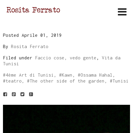
Posted Aprile 01, 2019
By
Rosita Ferrato
Filed under
Faccio cose, vedo gente
,
Vita da
Tunisi
#
4ème Art di Tunisi
, #
Kawn
, #
Ossama Hahal
,
#
teatro
, #
The other side of the garden
, #
Tunisi