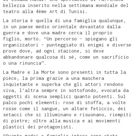
bellezza inserito nella settimana mondiale del
teatro alla 4ème Art di Tunisi.
La storia è quella di una famiglia qualunque,
in un paese medio orientale devastato dalla
guerra e dove una madre cerca il proprio
figlio, morto. “Un percorso – spiegano gli
organizzatori – punteggiato di enigmi e diverse
prove dove, ad ogni stazione, si deve
abbandonare qualcosa di sé, come un sacrificio
o una rinuncia”.
La Madre e la Morte sono presenti in tutta la
pièce, la prima grazie a una maschera
inquietante e superba che gli attori rendono
viva, l’altra sempre in sottofondo, evocata da
oggetti di scena semplici quanto potenti. Sul
palco pochi elementi: rose di stoffa, a volte
rosse come il sangue, un altare feticcio, dei
setacci che si illuminano e risuonano, riempiti
di pietre; oltre alla musica e ai movimenti
plastici dei protagonisti.
“Quante madri e famiglie intere sono state