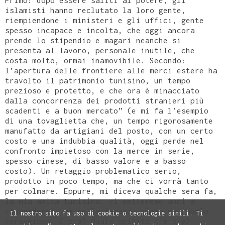
Primo: dopo essere saliti al potere, gli
islamisti hanno reclutato la loro gente,
riempiendone i ministeri e gli uffici, gente
spesso incapace e incolta, che oggi ancora
prende lo stipendio e magari neanche si
presenta al lavoro, personale inutile, che
costa molto, ormai inamovibile. Secondo:
l’apertura delle frontiere alle merci estere ha
travolto il patrimonio tunisino, un tempo
prezioso e protetto, e che ora è minacciato
dalla concorrenza dei prodotti stranieri più
scadenti e a buon mercato” (e mi fa l’esempio
di una tovaglietta che, un tempo rigorosamente
manufatto da artigiani del posto, con un certo
costo e una indubbia qualità, oggi perde nel
confronto impietoso con la merce in serie,
spesso cinese, di basso valore e a basso
costo). Un retaggio problematico serio,
prodotto in poco tempo, ma che ci vorrà tanto
per colmare. Eppure, mi diceva qualche sera fa,
la mia amica tunisina: ci metteremo anni a
riprenderci, ma ce la faremo, siamo un popolo
Il nostro sito fa uso di cookie o tecnologie simili. Ti
coraggioso. E ora? Quale spirito c’è ora?