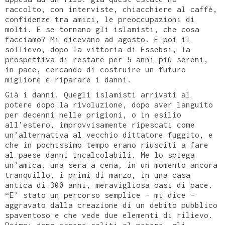
raccolto, con interviste, chiacchiere al caffè,
confidenze tra amici, le preoccupazioni di
molti. E se tornano gli islamisti, che cosa
facciamo? Mi dicevano ad agosto. E poi il
sollievo, dopo la vittoria di Essebsi, la
prospettiva di restare per 5 anni più sereni,
in pace, cercando di costruire un futuro
migliore e riparare i danni.
Già i danni. Quegli islamisti arrivati al
potere dopo la rivoluzione, dopo aver languito
per decenni nelle prigioni, o in esilio
all’estero, improvvisamente ripescati come
un’alternativa al vecchio dittatore fuggito, e
che in pochissimo tempo erano riusciti a fare
al paese danni incalcolabili. Me lo spiega
un’amica, una sera a cena, in un momento ancora
tranquillo, i primi di marzo, in una casa
antica di 300 anni, meravigliosa oasi di pace.
“E’ stato un percorso semplice – mi dice –
aggravato dalla creazione di un debito pubblico
spaventoso e che vede due elementi di rilievo.