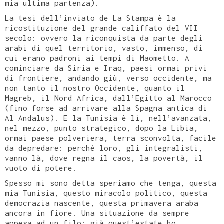
mia ultima partenza).
La tesi dell’inviato de La Stampa è la
ricostituzione del grande califfato del VII
secolo: ovvero la riconquista da parte degli
arabi di quel territorio, vasto, immenso, di
cui erano padroni ai tempi di Maometto. A
cominciare da Siria e Iraq, paesi ormai privi
di frontiere, andando giù, verso occidente, ma
non tanto il nostro Occidente, quanto il
Magreb, il Nord Africa, dall’Egitto al Marocco
(fino forse ad arrivare alla Spagna antica di
Al Andalus). E la Tunisia è lì, nell’avanzata,
nel mezzo, punto strategico, dopo la Libia,
ormai paese polveriera, terra sconvolta, facile
da depredare: perché loro, gli integralisti,
vanno là, dove regna il caos, la povertà, il
vuoto di potere.
Spesso mi sono detta speriamo che tenga, questa
mia Tunisia, questo miracolo politico, questa
democrazia nascente, questa primavera araba
ancora in fiore. Una situazione da sempre
appesa ad un filo: già quest’estate ho