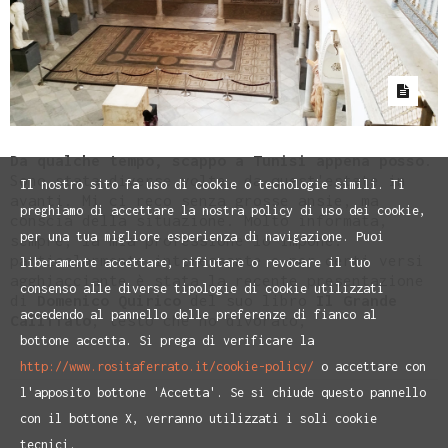
Da qualche tempo, scappo a Tunisi appena posso
.
Sono stata diverse volte, da quest'estate in
Il nostro sito fa uso di cookie o tecnologie simili. Ti
avanti. Mi ci reco senza grosse ansie, ma
preghiamo di accettare la nostra policy di uso dei cookie,
conscia della situazione. Molto informata,
per una tua migliore esperienza di navigazione. Puoi
sempre, la mia professione lo impone:
particolarmente interessante e per certi versi
liberamente accettare, rifiutare o revocare il tuo
agghiacciante è stata la recente presentazione
consenso alle diverse tipologie di cookie utilizzati
di
Domenico Quirico
del suo libro
Il Grande
accedendo al pannello delle preferenze di fianco al
Califfato
, testo che ho divorato,
bottone accetta. Si prega di verificare la
http://www.rositaferrato.it/cookie-policy/
o accettare con
l'apposito bottone 'Accetta'. Se si chiude questo pannello
con il bottone X, verranno utilizzati i soli cookie
tecnici.