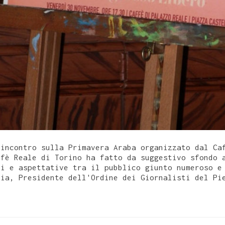
'incontro sulla Primavera Araba organizzato dal Ca
ffè Reale di Torino ha fatto da suggestivo sfondo 
di e aspettative tra il pubblico giunto numeroso e
lia, Presidente dell'Ordine dei Giornalisti del Pi