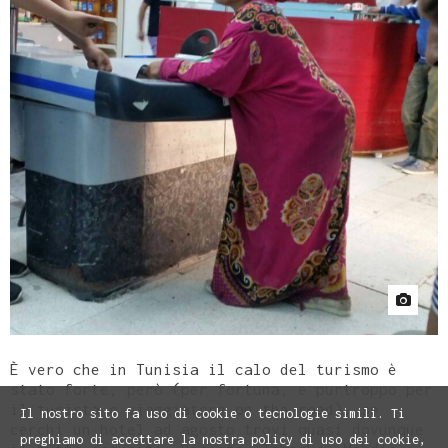
È vero che in Tunisia il calo del turismo è
stato forte, però (per fortuna, e purtroppo per
il turista o viaggiatore on the road), se
Il nostro sito fa uso di cookie o tecnologie simili. Ti
cerchi un hotel ad agosto trovi quasi dovunque
preghiamo di accettare la nostra policy di uso dei cookie,