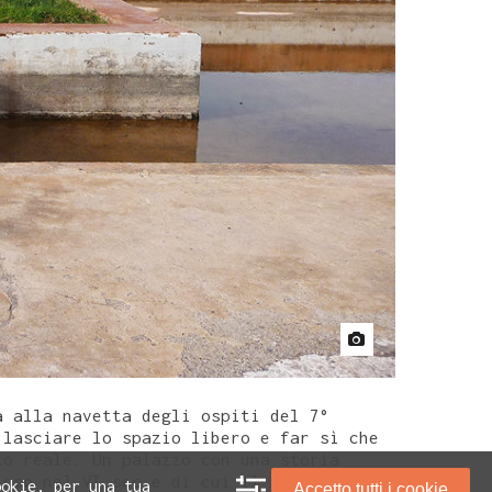
a alla navetta degli ospiti del 7°
 lasciare lo spazio libero e far sì che
to reale. Un palazzo con una storia
ioso nel VI sec e di cui il giullare del
ookie, per una tua
Accetto tutti i cookie