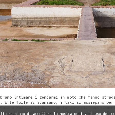
mbrano intimare i gendarmi in moto che fanno strad
c. E le folle si scansano, i taxi si assiepano per
 Galà a Palazzo El Badi non tardino all'appuntamen
spetta, costruito dal sultano El Mansour il vittor
 Ti preghiamo di accettare la nostra policy di uso dei c