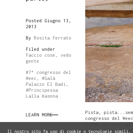
Posted Giugno 13,
2013
By
Rosita Ferrato
Filed under
Faccio cose, vedo
gente
#
7° congresso del
Weec
, #
Galà
Palazzo El Badi
,
#
Principessa
Lalla Hasnna
Pista, pista...se
LEARN MORE
congresso del Wee
i 550 invitati al
interessante li a
Il nostro sito fa uso di cookie o tecnologie simili.