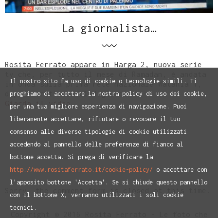
La giornalista…
Rosita Ferrato appare in Harga 2, nuova serie
tv che, per tutto il mese di Ramadan, è andata
Il nostro sito fa uso di cookie o tecnologie simili. Ti
in onda sulla prima rete nazionale Watania 1,
dopo la rottura del digiuno.
preghiamo di accettare la nostra policy di uso dei cookie,
Giarda il video
per una tua migliore esperienza di navigazione. Puoi
liberamente accettare, rifiutare o revocare il tuo
consenso alle diverse tipologie di cookie utilizzati
accedendo al pannello delle preferenze di fianco al
bottone accetta. Si prega di verificare la
http://www.rositaferrato.it/cookie-policy/
o accettare con
l'apposito bottone 'Accetta'. Se si chiude questo pannello
Sorry, the comment form is closed at this time.
con il bottone X, verranno utilizzati i soli cookie
tecnici.
Copyright © 2016 Rosita Ferrato - Le foto che