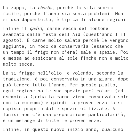
La zuppa, la
chorba
, perchè la vita scorra
facile, perchè l’anno sia senza problemi. Non
si usa dappertutto, è tipica di alcune regioni.
Infine il
qadid
, carne secca del montone
avanzato dalla festa dell’Aid (quest’anno l’11
agosto). È carne molto salata perchè le vengono
aggiunte, in modo da conservarla (essendo che
un tempo il frigo non c’era) sale e spezie. Poi
è messa ad essiccare al sole finchè non è molto
molto secca.
La si frigge nell’olio, e volendo, secondo la
tradizione, è poi conservata in una giara, dopo
può tenere tutto l’anno. Per questo piatto,
ogni regione ha le sue spezie particolari (ad
esempio a Djerba la carne viene conservata solo
con la curcuma) e quindi la provenienza la si
capisce proprio dalle spezie utilizzate. A
Tunisi non c’è una preparazione particolarità,
è un melange di tutte le provenienze.
Infine, in questo nuovo inizio anno, qualcuno