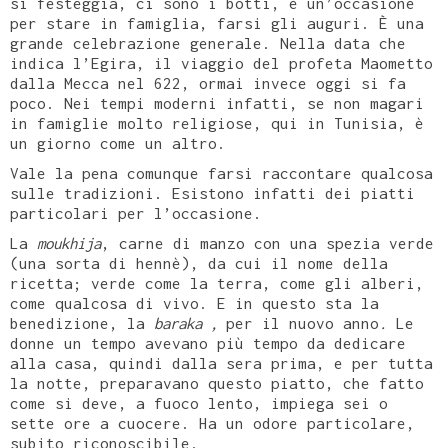
si festeggia, ci sono i botti, è un’occasione
per stare in famiglia, farsi gli auguri. È una
grande celebrazione generale. Nella data che
indica l’Egira, il viaggio del profeta Maometto
dalla Mecca nel 622, ormai invece oggi si fa
poco. Nei tempi moderni infatti, se non magari
in famiglie molto religiose, qui in Tunisia, è
un giorno come un altro.
Vale la pena comunque farsi raccontare qualcosa
sulle tradizioni. Esistono infatti dei piatti
particolari per l’occasione.
La
moukhija
, carne di manzo con una spezia verde
(una sorta di hennè), da cui il nome della
ricetta; verde come la terra, come gli alberi,
come qualcosa di vivo. E in questo sta la
benedizione, la
baraka ,
per il nuovo anno
.
Le
donne un tempo avevano più tempo da dedicare
alla casa, quindi dalla sera prima, e per tutta
la notte, preparavano questo piatto, che fatto
come si deve, a fuoco lento, impiega sei o
sette ore a cuocere. Ha un odore particolare,
subito riconoscibile.