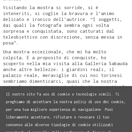
Visitando la mostra si sorride, si è
inteneriti, si coglie la bravura e l’animo
delicato e ironico dell’autrice. “I soggetti,
dai quali la fotografa sembra ogni volta
sorpresa e conquistata, sono catturati dal
teleobiettivo con discrezione, senza messa in
posa”.
Una mostra eccezionale, che mi ha molto
colpita. E a proposito di conquiste, ho
scoperto nella mia visita alla Galleria Sabauda
anche altre bellezze: i giardini reali, il
palazzo reale, meraviglie di cui noi torinesi
sembriamo dimenticarci, quasi che la nostra
naturale riservatezza ci chieda di non metterle
in mostra. È bello invece fare la turista a
Il nostro sito fa uso di cookie o tecnologie simili. Ti
casa propria…
preghiamo di accettare la nostra policy di uso dei cookie,
…ma questo è un altro argomento.
per una tua migliore esperienza di navigazione. Puoi
liberamente accettare, rifiutare o revocare il tuo
consenso alle diverse tipologie di cookie utilizzati