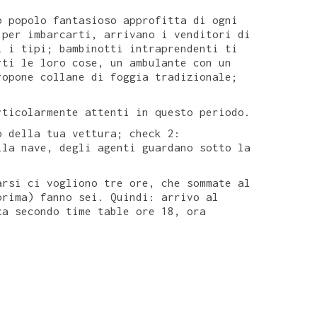
o popolo fantasioso approfitta di ogni
 per imbarcarti, arrivano i venditori di
i i tipi; bambinotti intraprendenti ti
rti le loro cose, un ambulante con un
ropone collane di foggia tradizionale;
rticolarmente attenti in questo periodo.
o della tua vettura; check 2:
lla nave, degli agenti guardano sotto la
arsi ci vogliono tre ore, che sommate al
prima) fanno sei. Quindi: arrivo al
za secondo time table ore 18, ora