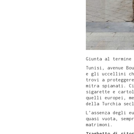
Giunta al termine
Tunisi, avenue Bo
e gli uccellini c
trovi a protegger
mitra spianati. C
sigarette e carto
quelli europei, m
della Turchia sec
L’assenza degli e
quasi vuota, semp
matrimoni.
Traghetto di rito