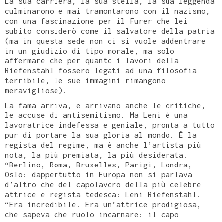
La sua carriera, la sua stella, la sua leggenda
culminarono e mai tramontarono con il nazismo,
con una fascinazione per il Furer che lei
subito considerò come il salvatore della patria
(ma in questa sede non ci si vuole addentrare
in un giudizio di tipo morale, ma solo
affermare che per quanto i lavori della
Riefenstahl fossero legati ad una filosofia
terribile, le sue immagini rimangono
meravigliose).
La fama arriva, e arrivano anche le critiche,
le accuse di antisemitismo. Ma Leni è una
lavoratrice indefessa e geniale, pronta a tutto
pur di portare la sua gloria al mondo. É la
regista del regime, ma è anche l’artista più
nota, la più premiata, la più desiderata.
“Berlino, Roma, Bruxelles, Parigi, Londra,
Oslo: dappertutto in Europa non si parlava
d’altro che del capolavoro della più celebre
attrice e regista tedesca: Leni Riefenstahl.
“Era incredibile. Era un’attrice prodigiosa,
che sapeva che ruolo incarnare: il capo