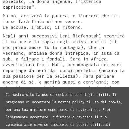
spietato, la donna ingenua, l’isterica
capricciosa”.
Ma poi arriverà la guerra, e l’orrore che lei
forse farà finta di non vedere.
Le accuse, l’oblio, il ritorno.
Negli anni successivi Leni Riefenstahl scoprirà
il colore e la magia degli abissi marini (il
suo primo amore fu la montagna), che la
vedranno, anziana donna intrepida, in tuta da
sub, a filmare i fondali. Sarà in Africa,
avventuriera fra i Nubi, accompagnata nei suoi
reportage da neri dai corpi perfetti (ancora la
sua passione per la bellezza). Farà parlare
ancora di sé, e morirà quasi a cent’anni; con
il volto ancora bello anche se solcato dai
segni del tempo, ma fino all’ultimo con lo
Il nostro sito fa uso di cookie o tecnologie simili. Ti
sguardo vivo di una ragazza.
preghiamo di accettare la nostra policy di uso dei cookie,
Rosita Ferrato
per una tua migliore esperienza di navigazione. Puoi
liberamente accettare, rifiutare o revocare il tuo
consenso alle diverse tipologie di cookie utilizzati