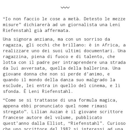
“Io non faccio le cose a metà. Detesto le mezze
misure” dichiarerà ad un giornalista una Leni
Riefenstahl già affermata.
Una signora anziana, ma con un sorriso da
ragazza, gli occhi che brillano: è in Africa, a
realizzare uno dei suoi ultimi documentari. Una
ragazzina, piena di fuoco e di talento, che
lotta con il padre per intraprendere una strada
da lui avversata, quella della ballerina. Una
giovane donna che non si perde d’animo, e
quando il mondo della danza suo malgrado la
esclude, lei entra in quello del cinema, e lì
sfonda. È Leni Riefenstahl.
“Come se si trattasse di una formula magica,
appena ebbi pronunciato quel nome rimasi
stregato”. Lilian Auzan è il giovane scrittore
francese autore del volume, pubblicato
quest’anno dalla Elliot, “Riefenstahl”. Curioso
che uno scrittore del 1982 si interessi ad una