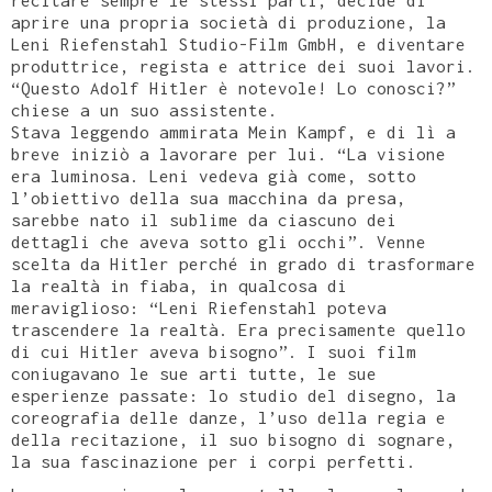
recitare sempre le stessi parti, decide di
aprire una propria società di produzione, la
Leni Riefenstahl Studio-Film GmbH, e diventare
produttrice, regista e attrice dei suoi lavori.
“Questo Adolf Hitler è notevole! Lo conosci?”
chiese a un suo assistente.
Stava leggendo ammirata Mein Kampf, e di lì a
breve iniziò a lavorare per lui. “La visione
era luminosa. Leni vedeva già come, sotto
l’obiettivo della sua macchina da presa,
sarebbe nato il sublime da ciascuno dei
dettagli che aveva sotto gli occhi”. Venne
scelta da Hitler perché in grado di trasformare
la realtà in fiaba, in qualcosa di
meraviglioso: “Leni Riefenstahl poteva
trascendere la realtà. Era precisamente quello
di cui Hitler aveva bisogno”. I suoi film
coniugavano le sue arti tutte, le sue
esperienze passate: lo studio del disegno, la
coreografia delle danze, l’uso della regia e
della recitazione, il suo bisogno di sognare,
la sua fascinazione per i corpi perfetti.