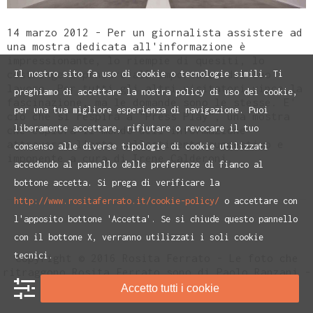
14 marzo 2012 - Per un giornalista assistere ad
una mostra dedicata all'informazione è
impressionante, lo riempie di quesiti, lo
costringe a pensare all'importanza del suo
Il nostro sito fa uso di cookie o tecnologie simili. Ti
lavoro. Per tutti gli altri visitatori vince la
preghiamo di accettare la nostra policy di uso dei cookie,
fascinazione, ma le domande sono le stesse. E'
per una tua migliore esperienza di navigazione. Puoi
ciò che si respira a "Press Play", una mostra
liberamente accettare, rifiutare o revocare il tuo
che esplora il mondo dell'informazione
attraverso l'arte, allestimento suggestivo e
consenso alle diverse tipologie di cookie utilizzati
imponente a cura di Irene Calderoni,
accedendo al pannello delle preferenze di fianco al
bottone accetta. Si prega di verificare la
http://www.rositaferrato.it/cookie-policy/
o accettare con
l'apposito bottone 'Accetta'. Se si chiude questo pannello
con il bottone X, verranno utilizzati i soli cookie
tecnici.
Copyright © 2016 Rosita Ferrato - Le foto che
ritraggono Rosita Ferrato sono di Paolo Ranzani -
Privacy Policy
e
Cookie Policiy
Accetto tutti i cookie