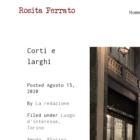
Hom
Corti e
larghi
Posted Agosto 15,
2020
By
La redazione
Filed under
Luogo
d'interesse,
Torino
#
moda
, #
Torino