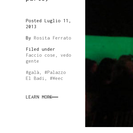
Posted Luglio 11,
2013
By
Rosita Ferrato
Filed under
Faccio cose, vedo
gente
#
galà
, #
Palazzo
El Badi
, #
Weec
LEARN MORE