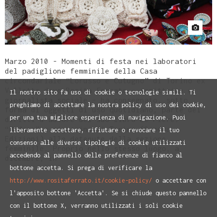
Marzo 2010 - Momenti di festa nei laboratori
del padiglione femminile della Casa
circondariale “Lorusso e Cutugno” di Torino ex
Vallette dove Rosita Ferrato – scrittrice e
Il nostro sito fa uso di cookie o tecnologie simili. Ti
giornalista sociale – ha consegnato, sotto
preghiamo di accettare la nostra policy di uso dei cookie,
forma di oggetti di uso quotidiano, parte dei
per una tua migliore esperienza di navigazione. Puoi
diritti d’autore del suo libro Le Piere.
“Madame” e signorine di Torino (Seneca
liberamente accettare, rifiutare o revocare il tuo
Edizioni) alle detenute della sezione
consenso alle diverse tipologie di cookie utilizzati
femminile. Proprio nello stesso luogo, a
accedendo al pannello delle preferenze di fianco al
dicembre, in
bottone accetta. Si prega di verificare la
http://www.rositaferrato.it/cookie-policy/
o accettare con
l'apposito bottone 'Accetta'. Se si chiude questo pannello
con il bottone X, verranno utilizzati i soli cookie