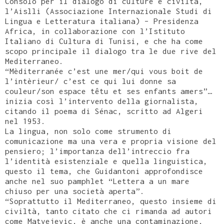
Consolo per il dialogo di culture e civiltà,
l’Aislli (Associazione Internazionale Studi di
Lingua e Letteratura italiana) – Presidenza
Africa, in collaborazione con l’Istituto
Italiano di Cultura di Tunisi, e che ha come
scopo principale il dialogo tra le due rive del
Mediterraneo.
“Mèditerranée c’est une mer/qui vous boit de
l’intèrieur/ c’est ce qui lui donne sa
couleur/son espace têtu et ses enfants amers”…
inizia così l’intervento della giornalista,
citando il poema di Sénac, scritto ad Algeri
nel 1953.
La lingua, non solo come strumento di
comunicazione ma una vera e propria visione del
pensiero; l’importanza dell’intreccio fra
l’identità esistenziale e quella linguistica,
questo il tema, che Guidantoni approfondisce
anche nel suo pamphlet “Lettera a un mare
chiuso per una società aperta”.
“Soprattutto il Mediterraneo, questo insieme di
civiltà, tanto citato che ci rimanda ad autori
come Matvejevic, è anche una contaminazione,