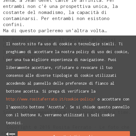
Sénac a Jean Genet tante le affinità. Per
entrambi non c’è una prospettiva unica, la
costante del nomadismo, la capacità di
contaminarsi. Per entrambi non esistono
confini.
Ma di questo parleremo un’altra volta…
Di
Rosita Ferrato
per
Il Corriere di Tunisi
–
Il nostro sito fa uso di cookie o tecnologie simili. Ti
Corriere Euromediterraneo – N° 185 (Nuova
Serie) Marzo 2019 – pag 11 |
SCARICA
preghiamo di accettare la nostra policy di uso dei cookie,
L’IMPAGINATO
per una tua migliore esperienza di navigazione. Puoi
liberamente accettare, rifiutare o revocare il tuo
consenso alle diverse tipologie di cookie utilizzati
accedendo al pannello delle preferenze di fianco al
bottone accetta. Si prega di verificare la
http://www.rositaferrato.it/cookie-policy/
o accettare con
l'apposito bottone 'Accetta'. Se si chiude questo pannello
Sorry, the comment form is closed at this time.
con il bottone X, verranno utilizzati i soli cookie
tecnici.
Copyright © 2016 Rosita Ferrato - Le foto che
ritraggono Rosita Ferrato sono di Paolo Ranzani -