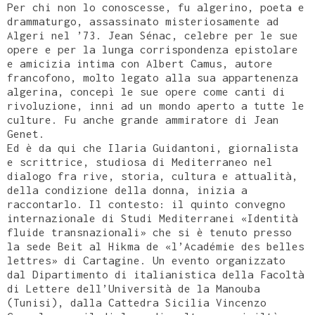
Per chi non lo conoscesse, fu algerino, poeta e
drammaturgo, assassinato misteriosamente ad
Algeri nel ’73. Jean Sénac, celebre per le sue
opere e per la lunga corrispondenza epistolare
e amicizia intima con Albert Camus, autore
francofono, molto legato alla sua appartenenza
algerina, concepì le sue opere come canti di
rivoluzione, inni ad un mondo aperto a tutte le
culture. Fu anche grande ammiratore di Jean
Genet.
Ed è da qui che Ilaria Guidantoni, giornalista
e scrittrice, studiosa di Mediterraneo nel
dialogo fra rive, storia, cultura e attualità,
della condizione della donna, inizia a
raccontarlo. Il contesto: il quinto convegno
internazionale di Studi Mediterranei «Identità
fluide transnazionali» che si è tenuto presso
la sede Beit al Hikma de «l’Académie des belles
lettres» di Cartagine. Un evento organizzato
dal Dipartimento di italianistica della Facoltà
di Lettere dell’Università de la Manouba
(Tunisi), dalla Cattedra Sicilia Vincenzo