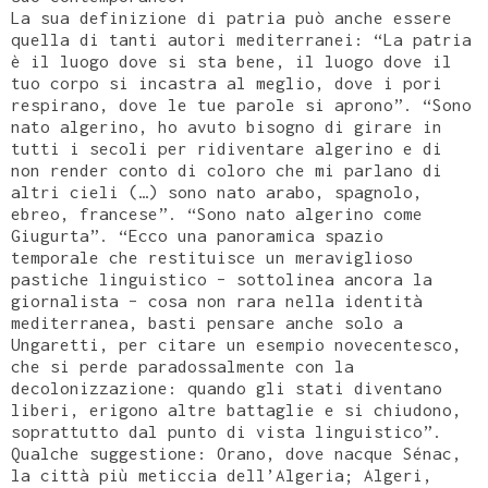
La sua definizione di patria può anche essere
quella di tanti autori mediterranei: “La patria
è il luogo dove si sta bene, il luogo dove il
tuo corpo si incastra al meglio, dove i pori
respirano, dove le tue parole si aprono”. “Sono
nato algerino, ho avuto bisogno di girare in
tutti i secoli per ridiventare algerino e di
non render conto di coloro che mi parlano di
altri cieli (…) sono nato arabo, spagnolo,
ebreo, francese”. “Sono nato algerino come
Giugurta”. “Ecco una panoramica spazio
temporale che restituisce un meraviglioso
pastiche linguistico – sottolinea ancora la
giornalista – cosa non rara nella identità
mediterranea, basti pensare anche solo a
Ungaretti, per citare un esempio novecentesco,
che si perde paradossalmente con la
decolonizzazione: quando gli stati diventano
liberi, erigono altre battaglie e si chiudono,
soprattutto dal punto di vista linguistico”.
Qualche suggestione: Orano, dove nacque Sénac,
la città più meticcia dell’Algeria; Algeri,