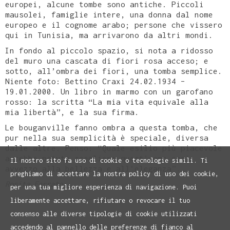
europei, alcune tombe sono antiche. Piccoli
mausolei, famiglie intere, una donna dal nome
europeo e il cognome arabo; persone che vissero
qui in Tunisia, ma arrivarono da altri mondi.
In fondo al piccolo spazio, si nota a ridosso
del muro una cascata di fiori rosa acceso; e
sotto, all’ombra dei fiori, una tomba semplice.
Niente foto: Bettino Craxi 24.02.1934 –
19.01.2000. Un libro in marmo con un garofano
rosso: la scritta “La mia vita equivale alla
mia libertà”, e la sua firma.
Le bouganville fanno ombra a questa tomba, che
pur nella sua semplicità è speciale, diversa
dalle altre. Penso: “Quale esilio più piacevole
avrebbe potuto scegliere quest’uomo così
Il nostro sito fa uso di cookie o tecnologie simili. Ti
avvezzo alla bellezza e all’eleganza”.
preghiamo di accettare la nostra policy di uso dei cookie,
Rosita Ferrato
per una tua migliore esperienza di navigazione. Puoi
liberamente accettare, rifiutare o revocare il tuo
consenso alle diverse tipologie di cookie utilizzati
accedendo al pannello delle preferenze di fianco al