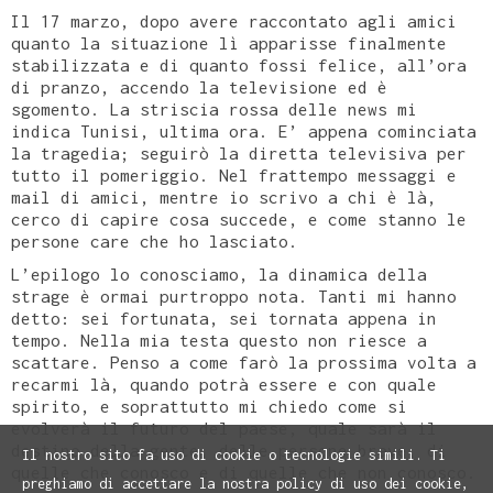
Il 17 marzo, dopo avere raccontato agli amici
quanto la situazione lì apparisse finalmente
stabilizzata e di quanto fossi felice, all’ora
di pranzo, accendo la televisione ed è
sgomento. La striscia rossa delle news mi
indica Tunisi, ultima ora. E’ appena cominciata
la tragedia; seguirò la diretta televisiva per
tutto il pomeriggio. Nel frattempo messaggi e
mail di amici, mentre io scrivo a chi è là,
cerco di capire cosa succede, e come stanno le
persone care che ho lasciato.
L’epilogo lo conosciamo, la dinamica della
strage è ormai purtroppo nota. Tanti mi hanno
detto: sei fortunata, sei tornata appena in
tempo. Nella mia testa questo non riesce a
scattare. Penso a come farò la prossima volta a
recarmi là, quando potrà essere e con quale
spirito, e soprattutto mi chiedo come si
evolverà il futuro del paese, quale sarà il
destino della gente, delle persone brave, di
Il nostro sito fa uso di cookie o tecnologie simili. Ti
quelle che conosco e di quelle che non conosco.
preghiamo di accettare la nostra policy di uso dei cookie,