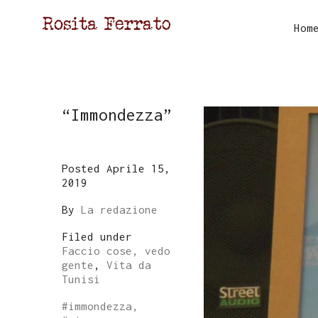
Hom
“Immondezza”
Posted Aprile 15,
2019
By
La redazione
Filed under
Faccio cose, vedo
gente
,
Vita da
Tunisi
#
immondezza
,