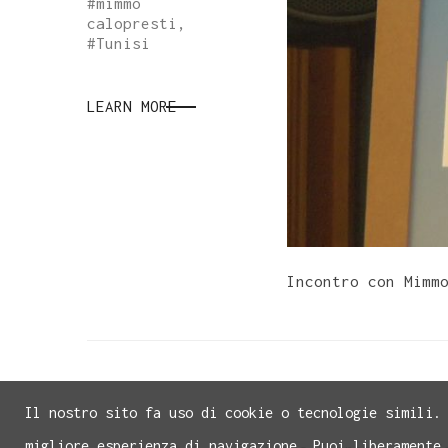
#
mimmo
calopresti
,
#
Tunisi
LEARN MORE
Incontro con Mimm
Il nostro sito fa uso di cookie o tecnologie simili.
migliore esperienza di navigazione. Puoi liberamente