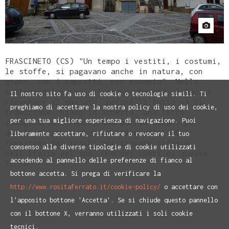
FRASCINETO (CS) "Un tempo i vestiti, i costumi,
le stoffe, si pagavano anche in natura, con
grano, con i capretti, per esempio". Nella
bottega del sarto, il signor Donato, è facile
Il nostro sito fa uso di cookie o tecnologie simili. Ti
rievocare il passato, perché lì tutto sa di
preghiamo di accettare la nostra policy di uso dei cookie,
tradizione. Siamo in Arberia, una terra
per una tua migliore esperienza di navigazione. Puoi
immaginaria e reale, una patria ideale per
quegli albanesi che a partire dal 1490
liberamente accettare, rifiutare o revocare il tuo
fuggirono dai turchi per trovare rifugio
consenso alle diverse tipologie di cookie utilizzati
nell’Italia del sud. Uno dei cuori di questa
accedendo al pannello delle preferenze di fianco al
terra
bottone accetta. Si prega di verificare la
http://www.rositaferrato.it/cookie-policy/
o accettare con
l'apposito bottone 'Accetta'. Se si chiude questo pannello
con il bottone X, verranno utilizzati i soli cookie
tecnici.