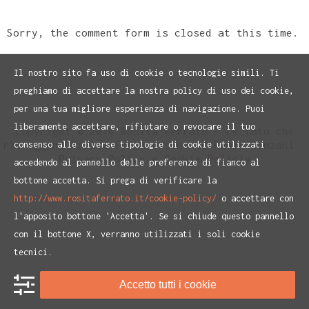
Sorry, the comment form is closed at this time.
Il nostro sito fa uso di cookie o tecnologie simili. Ti
preghiamo di accettare la nostra policy di uso dei cookie,
per una tua migliore esperienza di navigazione. Puoi
liberamente accettare, rifiutare o revocare il tuo
Copyright © 2016 Rosita Ferrato - Le foto che
ritraggono Rosita Ferrato sono di Paolo Ranzani -
consenso alle diverse tipologie di cookie utilizzati
Privacy Policy
e
Cookie Policiy
accedendo al pannello delle preferenze di fianco al
bottone accetta. Si prega di verificare la
http://www.rositaferrato.it/cookie-policy/
o accettare con
l'apposito bottone 'Accetta'. Se si chiude questo pannello
con il bottone X, verranno utilizzati i soli cookie
tecnici.
Accetto tutti i cookie