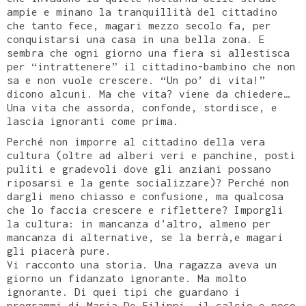
ampie e minano la tranquillità del cittadino
che tanto fece, magari mezzo secolo fa, per
conquistarsi una casa in una bella zona. E
sembra che ogni giorno una fiera si allestisca
per “intrattenere” il cittadino-bambino che non
sa e non vuole crescere. “Un po’ di vita!”
dicono alcuni. Ma che vita? viene da chiedere…
Una vita che assorda, confonde, stordisce, e
lascia ignoranti come prima.
Perché non imporre al cittadino della vera
cultura (oltre ad alberi veri e panchine, posti
puliti e gradevoli dove gli anziani possano
riposarsi e la gente socializzare)? Perché non
dargli meno chiasso e confusione, ma qualcosa
che lo faccia crescere e riflettere? Imporgli
la cultura: in mancanza d’altro, almeno per
mancanza di alternative, se la berrà,e magari
gli piacerà pure.
Vi racconto una storia. Una ragazza aveva un
giorno un fidanzato ignorante. Ma molto
ignorante. Di quei tipi che guardano i
programmi di Maria De Filippi, il calcio e poco