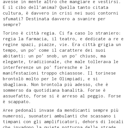
avesse in mente altro che mangiare e vestirsi.
E il cibo dell’anima? Quella tanto citata
cultura, è davvero in crisi nei suoi contorni
sfumati? Destinata davvero a svanire per
sempre?
Torino è città regia. Ci fa caso lo straniero:
regia la farmacia, il teatro, e dedicate a re e
regine spazi, piazze, vie. Era città grigia un
tempo, un po’ come il carattere dei suoi
abitanti: un po’ snob, un po’ chiuso, ma
elegante, tradizionale, che male tollerava le
interferenze un po’ fieresche e le
manifestazioni troppo chiassose. Il torinese
brontolò molto per le Olimpiadi, e si
sbagliava. Non brontola più adesso, che è
sommerso da quotidiana banalità. Forse è
assuefatto, forse si è arreso al peggio. Forse
è scappato.
Aree pedonali invase da mendicanti sempre più
numerosi, suonatori ambulanti che scassano i
timpani con gli amplificatori, dehors di locali
che invadono la quiete notturna delle strade