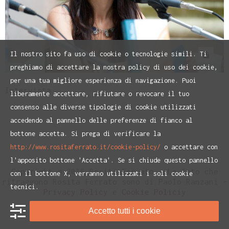
Il nostro sito fa uso di cookie o tecnologie simili. Ti
preghiamo di accettare la nostra policy di uso dei cookie,
per una tua migliore esperienza di navigazione. Puoi
Intervista
liberamente accettare, rifiutare o revocare il tuo
consenso alle diverse tipologie di cookie utilizzati
accedendo al pannello delle preferenze di fianco al
bottone accetta. Si prega di verificare la
http://www.rositaferrato.it/cookie-policy/
o accettare con
l'apposito bottone 'Accetta'. Se si chiude questo pannello
Copyright © 2016 Rosita Ferrato - Le foto che
con il bottone X, verranno utilizzati i soli cookie
ritraggono Rosita Ferrato sono di Paolo Ranzani -
tecnici.
Privacy Policy
e
Cookie Policiy
Accetto tutti i cookie