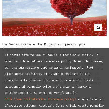
La Generosità e la Mitezza: questi gli
ingredienti necessari per l’amore e per la
coppia. Che stravaganza, direte, ma adesso mi
Il nostro sito fa uso di cookie o tecnologie simili. Ti
spiego. La Generosità: ecco un fondamentale per
preghiamo di accettare la nostra policy di uso dei cookie,
un rapporto a due (e per i rapporti umani). La
per una tua migliore esperienza di navigazione. Puoi
persona generosa infatti possiede di fondo una
sua umiltà. Non è arrogante, al contrario: è
liberamente accettare, rifiutare o revocare il tuo
attenta, ascoltatrice, capace di mettersi nei
consenso alle diverse tipologie di cookie utilizzati
panni dell’altro. Riuscendo a vedere il mondo
accedendo al pannello delle preferenze di fianco al
con occhi diversi è
bottone accetta. Si prega di verificare la
http://www.rositaferrato.it/cookie-policy/
o accettare con
l'apposito bottone 'Accetta'. Se si chiude questo pannello