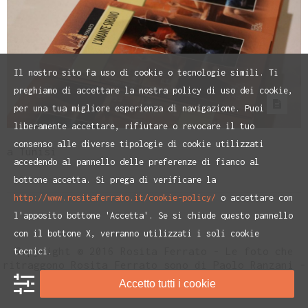
Il nostro sito fa uso di cookie o tecnologie simili. Ti
preghiamo di accettare la nostra policy di uso dei cookie,
per una tua migliore esperienza di navigazione. Puoi
liberamente accettare, rifiutare o revocare il tuo
consenso alle diverse tipologie di cookie utilizzati
a Tunisi
accedendo al pannello delle preferenze di fianco al
bottone accetta. Si prega di verificare la
http://www.rositaferrato.it/cookie-policy/
o accettare con
l'apposito bottone 'Accetta'. Se si chiude questo pannello
con il bottone X, verranno utilizzati i soli cookie
Copyright © 2016 Rosita Ferrato - Le foto che
tecnici.
ritraggono Rosita Ferrato sono di Paolo Ranzani -
Privacy Policy
e
Cookie Policiy
Accetto tutti i cookie