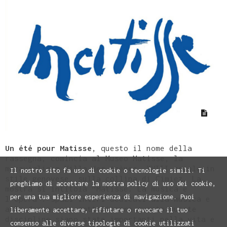
Un été pour Matisse
, questo il nome della
rassegna, comincia al Museo Matisse, la
meravigliosa Villa des Arènes, XVIII secolo in
Il nostro sito fa uso di cookie o tecnologie simili. Ti
stile genovese, sulla collina di Cimiez. La
preghiamo di accettare la nostra policy di uso dei cookie,
mostra si intitola “Matisse. La musica e
per una tua migliore esperienza di navigazione. Puoi
l'opera”: spazi interi dedicati alla musica e
alla danza, per sottolineare quanto queste
liberamente accettare, rifiutare o revocare il tuo
discipline siano state importanti nella vita e
consenso alle diverse tipologie di cookie utilizzati