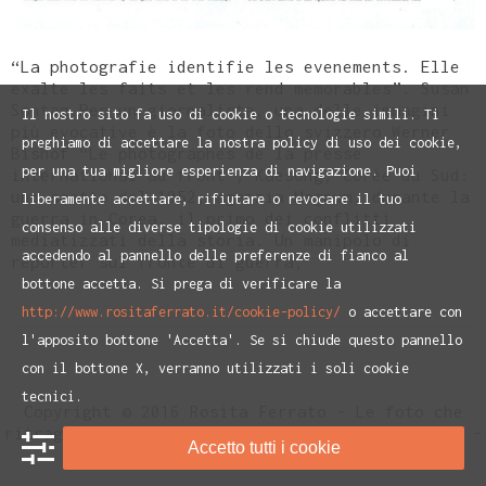
“La photografie identifie les evenements. Elle
exalte les faits et les rend memorables”. Susan
Sontag Per un giornalista, una delle immagini
Il nostro sito fa uso di cookie o tecnologie simili. Ti
più evocative è la foto dello svizzero Werner
preghiamo di accettare la nostra policy di uso dei cookie,
Bishof “Le photographes de la presse
per una tua migliore esperienza di navigazione. Puoi
international au front”, Kaesong, Corèe du Sud:
uno scatto del 1952, agenzia Magnum, durante la
liberamente accettare, rifiutare o revocare il tuo
guerra in Corea, il primo dei conflitti
consenso alle diverse tipologie di cookie utilizzati
mediatizzati della storia. Un manipolo di
accedendo al pannello delle preferenze di fianco al
reporter sul fronte di guerra,
bottone accetta. Si prega di verificare la
http://www.rositaferrato.it/cookie-policy/
o accettare con
l'apposito bottone 'Accetta'. Se si chiude questo pannello
con il bottone X, verranno utilizzati i soli cookie
tecnici.
Copyright © 2016 Rosita Ferrato - Le foto che
ritraggono Rosita Ferrato sono di Paolo Ranzani -
Accetto tutti i cookie
Privacy Policy
e
Cookie Policiy