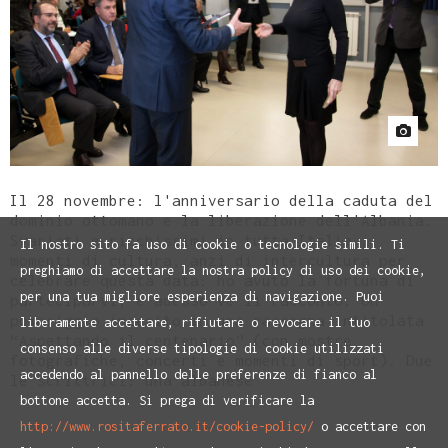
Il 28 novembre: l'anniversario della caduta del
dominio ottomano e la liberazione dell'Albania.
Svariati e ricchissimi in tutta Italia i
Il nostro sito fa uso di cookie o tecnologie simili. Ti
momenti di cultura, anzi di intercultura per
preghiamo di accettare la nostra policy di uso dei cookie,
celebrare questa data: ho avuto la fortuna di
per una tua migliore esperienza di navigazione. Puoi
parteciparvi, e adesso ve li racconto. Un
pomeriggio inserito in una rassegna intitolata
liberamente accettare, rifiutare o revocare il tuo
“Aspettando il centenario” (con mostre
consenso alle diverse tipologie di cookie utilizzati
fotografiche, concerti e momenti di sport). Due
accedendo al pannello delle preferenze di fianco al
le scrittrici: una albanese
bottone accetta. Si prega di verificare la
http://www.rositaferrato.it/cookie-policy/
o accettare con