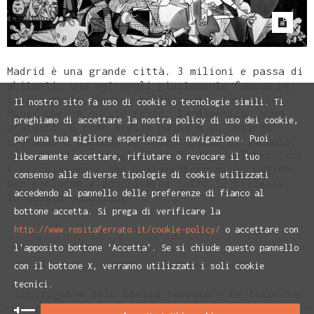
Madrid è una grande città. 3 milioni e passa di
abitanti, una metropoli giustamente famosa per
la sua gente, le sue bellezze e i suoi musei.
Il nostro sito fa uso di cookie o tecnologie simili. Ti
Musei che in queste feste, la domenica, sono
preghiamo di accettare la nostra policy di uso dei cookie,
gratuiti. E come meglio passare un domingo
per una tua migliore esperienza di navigazione. Puoi
entrando e uscendo da luoghi pieni di incanto,
di arte, di meraviglia? Il Prado è celeberrimo:
liberamente accettare, rifiutare o revocare il tuo
è ricchissimo e non basterebbero mille pagine
consenso alle diverse tipologie di cookie utilizzati
per parlarne e descriverne tutte le bellezze.
accedendo al pannello delle preferenze di fianco al
In questa occasione
bottone accetta. Si prega di verificare la
http://www.rositaferrato.it/cookie-policy/
o accettare con
l'apposito bottone 'Accetta'. Se si chiude questo pannello
con il bottone X, verranno utilizzati i soli cookie
tecnici.
Copyright © 2016 Rosita Ferrato - Le foto che
ritraggono Rosita Ferrato sono di Paolo Ranzani -