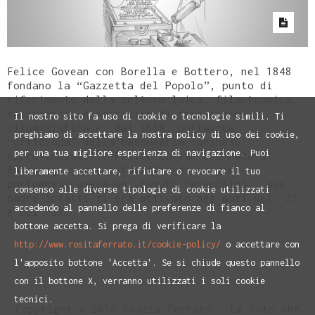
Felice Govean con Borella e Bottero, nel 1848
fondano la “Gazzetta del Popolo”, punto di
riferimento della cultura laica, filantropica,
tollerante, democratica di derivazione
Il nostro sito fa uso di cookie o tecnologie simili. Ti
illuministica e, dal 1859, portavoce
preghiamo di accettare la nostra policy di uso dei cookie,
“ufficiosa” della massoneria torinese.
per una tua migliore esperienza di navigazione. Puoi
Approfondiamo... Felice Govean era nato a
Racconigi. La sua famiglia di origini
liberamente accettare, rifiutare o revocare il tuo
portoghesi aveva un vissuto “giacobino”: suo
consenso alle diverse tipologie di cookie utilizzati
padre infatti si era attivato nei moti del '21
accedendo al pannello delle preferenze di fianco al
e del '31.
bottone accetta. Si prega di verificare la
http://www.rositaferrato.it/cookie-policy/
o accettare con
l'apposito bottone 'Accetta'. Se si chiude questo pannello
con il bottone X, verranno utilizzati i soli cookie
tecnici.
Copyright © 2016 Rosita Ferrato - Le foto che