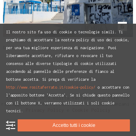
Il nostro sito fa uso di cookie o tecnologie simili. Ti
preghiamo di accettare la nostra policy di uso dei cookie,
Da Tunisi Alla Marsa
per una tua migliore esperienza di navigazione. Puoi
liberamente accettare, rifiutare o revocare il tuo
consenso alle diverse tipologie di cookie utilizzati
accedendo al pannello delle preferenze di fianco al
bottone accetta. Si prega di verificare la
http://www.rositaferrato.it/cookie-policy/
o accettare con
l'apposito bottone 'Accetta'. Se si chiude questo pannello
Copyright © 2016 Rosita Ferrato - Le foto che
con il bottone X, verranno utilizzati i soli cookie
ritraggono Rosita Ferrato sono di Paolo Ranzani -
Privacy Policy
e
Cookie Policiy
tecnici.
Accetto tutti i cookie