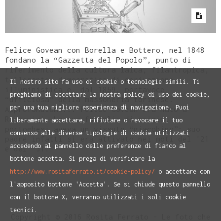
Felice Govean con Borella e Bottero, nel 1848
fondano la “Gazzetta del Popolo”, punto di
riferimento della cultura laica, filantropica,
tollerante, democratica di derivazione
Il nostro sito fa uso di cookie o tecnologie simili. Ti
illuministica e, dal 1859, portavoce
preghiamo di accettare la nostra policy di uso dei cookie,
“ufficiosa” della massoneria torinese.
per una tua migliore esperienza di navigazione. Puoi
Approfondiamo... Felice Govean era nato a
Racconigi. La sua famiglia di origini
liberamente accettare, rifiutare o revocare il tuo
portoghesi aveva un vissuto “giacobino”: suo
consenso alle diverse tipologie di cookie utilizzati
padre infatti si era attivato nei moti del '21
accedendo al pannello delle preferenze di fianco al
e del '31.
bottone accetta. Si prega di verificare la
http://www.rositaferrato.it/cookie-policy/
o accettare con
l'apposito bottone 'Accetta'. Se si chiude questo pannello
con il bottone X, verranno utilizzati i soli cookie
tecnici.
Copyright © 2016 Rosita Ferrato - Le foto che