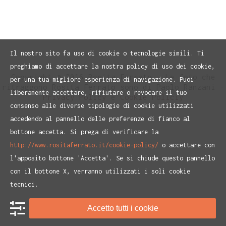
Il nostro sito fa uso di cookie o tecnologie simili. Ti
preghiamo di accettare la nostra policy di uso dei cookie,
Copyright © 2016 Rosita Ferrato - Le foto che
per una tua migliore esperienza di navigazione. Puoi
ritraggono Rosita Ferrato sono di Paolo Ranzani -
liberamente accettare, rifiutare o revocare il tuo
Privacy Policy
e
Cookie Policiy
consenso alle diverse tipologie di cookie utilizzati
accedendo al pannello delle preferenze di fianco al
bottone accetta. Si prega di verificare la
http://www.rositaferrato.it/cookie-policy/
o accettare con
l'apposito bottone 'Accetta'. Se si chiude questo pannello
con il bottone X, verranno utilizzati i soli cookie
tecnici.
Accetto tutti i cookie