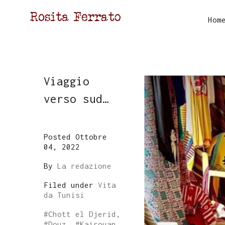
Hom
Viaggio
verso sud…
Posted Ottobre
04, 2022
By
La redazione
Filed under
Vita
da Tunisi
#
Chott el Djerid
,
#
Douz
, #
Kairouan
,