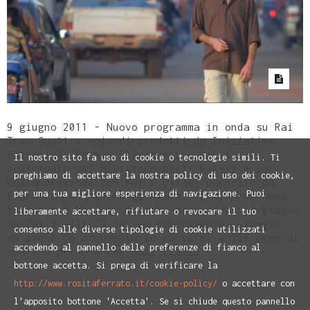
9 giugno 2011 - Nuovo programma in onda su Rai
Tre: Quattro episodi prodotti da Iniziative
Editoriali-Premio Ilaria Alpi, con il
Il nostro sito fa uso di cookie o tecnologie simili. Ti
contributo del Ministero degli Esteri e in
preghiamo di accettare la nostra policy di uso dei cookie,
collaborazione con Wwf e Oxfam, prodotto da
per una tua migliore esperienza di navigazione. Puoi
Icaro Communication di Rimini. È il programma
televisivo Radici, in onda da venerdì 10 giugno
liberamente accettare, rifiutare o revocare il tuo
su Rai 3 alle 23.30: un reportage di viaggio,
consenso alle diverse tipologie di cookie utilizzati
ma anche un documentario sociale, sulle orme di
accedendo al pannello delle preferenze di fianco al
quattro persone che dall'Italia
bottone accetta. Si prega di verificare la
http://www.rositaferrato.it/cookie-policy/
o accettare con
l'apposito bottone 'Accetta'. Se si chiude questo pannello