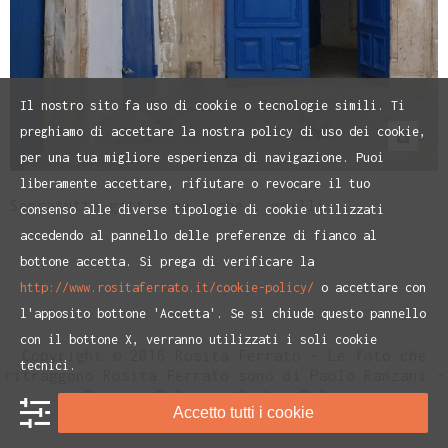
Il nostro sito fa uso di cookie o tecnologie simili. Ti
preghiamo di accettare la nostra policy di uso dei cookie,
per una tua migliore esperienza di navigazione. Puoi
liberamente accettare, rifiutare o revocare il tuo
Sopratutto gatti, ma anche...grilli...
consenso alle diverse tipologie di cookie utilizzati
accedendo al pannello delle preferenze di fianco al
bottone accetta. Si prega di verificare la
http://www.rositaferrato.it/cookie-policy/
o accettare con
l'apposito bottone 'Accetta'. Se si chiude questo pannello
con il bottone X, verranno utilizzati i soli cookie
Copyright © 2016 Rosita Ferrato - Le foto che
tecnici.
ritraggono Rosita Ferrato sono di Paolo Ranzani -
Privacy Policy
e
Cookie Policiy
Accetto tutti i cookie