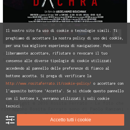
Il nostro sito fa uso di cookie o tecnologie simili. Ti
preghiamo di accettare la nostra policy di uso dei cookie,
per una tua migliore esperienza di navigazione. Puoi
liberamente accettare, rifiutare o revocare il tuo
Già selezionato alla mostra del cinema di
Venezia
consenso alle diverse tipologie di cookie utilizzati
accedendo al pannello delle preferenze di fianco al
bottone accetta. Si prega di verificare la
http://www.rositaferrato.it/cookie-policy/
o accettare con
l'apposito bottone 'Accetta'. Se si chiude questo pannello
con il bottone X, verranno utilizzati i soli cookie
Copyright © 2016 Rosita Ferrato - Le foto che
tecnici.
ritraggono Rosita Ferrato sono di Paolo Ranzani -
Privacy Policy
e
Cookie Policiy
Accetto tutti i cookie