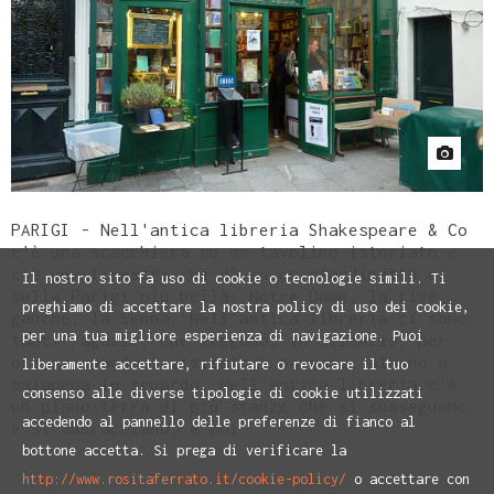
PARIGI - Nell'antica libreria Shakespeare & Co
c'è una scacchiera su un tavolino istoriato e
c'è una finestra che dà su un giardinetto e
Il nostro sito fa uso di cookie o tecnologie simili. Ti
sulla Parigi più bella: Notre Dame, la rive
preghiamo di accettare la nostra policy di uso dei cookie,
gauche, la Senna. Nell'antica libreria ci sono
per una tua migliore esperienza di navigazione. Puoi
tanti ragazzi; che leggono, in silenzio, per
ore, e quando i visitatori passano, alzano a
liberamente accettare, rifiutare o revocare il tuo
malapena lo sguardo. Nell'antica libreria c'è
consenso alle diverse tipologie di cookie utilizzati
un piano terra di più stanze che si susseguono
accedendo al pannello delle preferenze di fianco al
e si abbracciano, e poi
bottone accetta. Si prega di verificare la
http://www.rositaferrato.it/cookie-policy/
o accettare con