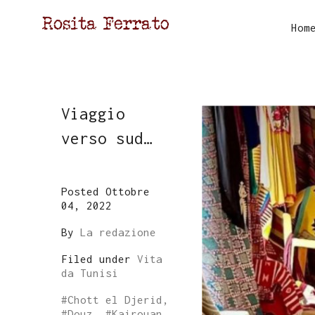
Hom
Viaggio
verso sud…
Posted Ottobre
04, 2022
By
La redazione
Filed under
Vita
da Tunisi
#
Chott el Djerid
,
#
Douz
, #
Kairouan
,