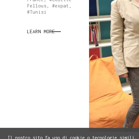
Fellous
, #
expat
,
#
Tunisi
LEARN MORE
Il nostro sito fa uso di cookie o tecnologie simili.