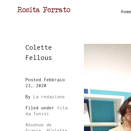
Hom
Colette
Fellous
Posted Febbraio
23, 2020
By
La redazione
Filed under
Vita
da Tunisi
#
Avenue de
France
, #
Colette